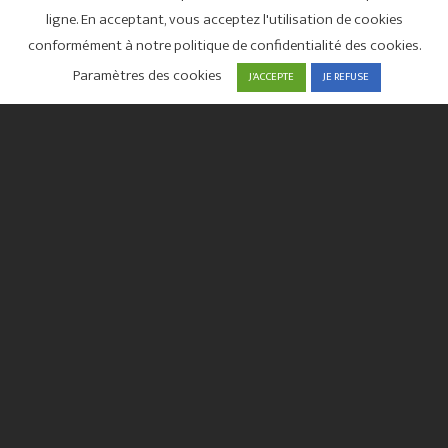
ligne. En acceptant, vous acceptez l'utilisation de cookies
conformément à notre politique de confidentialité des cookies.
Paramètres des cookies
J'ACCEPTE
JE REFUSE
001.
SFRUS CRÉATIONS
Graphiste indépendant freelance à Montpellier / Nîmes.
Web Design, PAO, communication