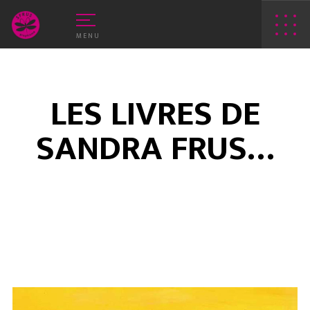
MENU
LES LIVRES DE
SANDRA FRUS…
E VEAU VERT
WEB
RIN-ROSE
APPLIS
PRINT
LOGOS