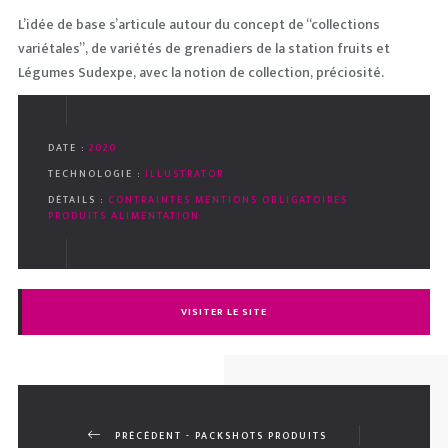
L’idée de base s’articule autour du concept de “collections
variétales”, de variétés de grenadiers de la station fruits et
Légumes Sudexpe, avec la notion de collection, préciosité.
DATE :
2020
TECHNOLOGIE :
ILLUSTRATOR
DÉTAILS :
CONTRAINTES MENTIONS OBLIGATOIRES
PRODUITS ALIMENTATION
VISITER LE SITE
PRÉCÉDENT - PACKSHOTS PRODUITS