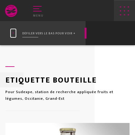
MENU
DÉFILER VERS LE BAS POUR VOIR +
ETIQUETTE BOUTEILLE
Pour Sudexpe, station de recherche appliquée fruits et
E VEAU VERT
WEB
légumes, Occitanie, Grand-Est
RIN-ROSE
APPLIS
PRINT
LOGOS