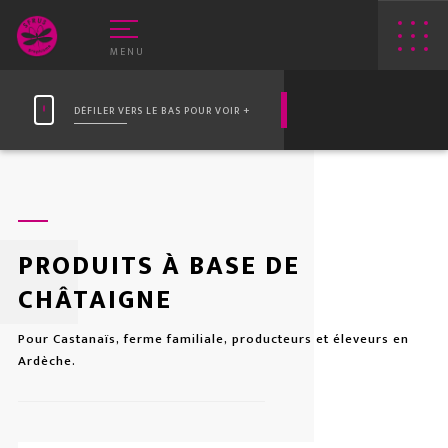
MENU
DÉFILER VERS LE BAS POUR VOIR +
PRODUITS À BASE DE
CHÂTAIGNE
E VEAU VERT
WEB
Pour Castanaïs, ferme familiale, producteurs et éleveurs en
RIN-ROSE
APPLIS
Ardèche.
PRINT
LOGOS