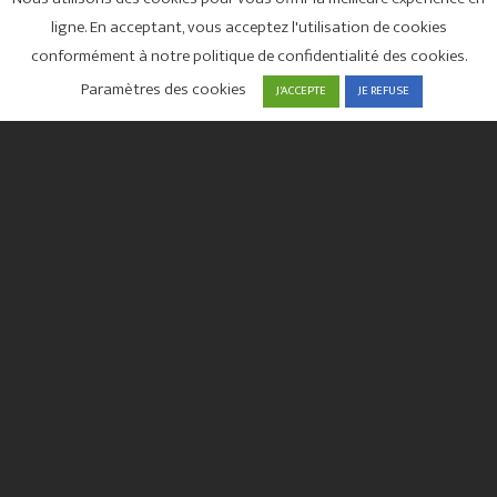
ligne. En acceptant, vous acceptez l'utilisation de cookies
conformément à notre politique de confidentialité des cookies.
Paramètres des cookies
J'ACCEPTE
JE REFUSE
001.
SFRUS CRÉATIONS
Graphiste indépendant freelance à Montpellier / Nîmes.
Web Design, PAO, communication