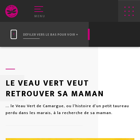
MENU
DÉFILER VERS LE BAS POUR VOIR +
LE VEAU VERT VEUT
RETROUVER SA MAMAN
E VEAU VERT
WEB
... le Veau Vert de Camargue, ou l’histoire d’un petit taureau
RIN-ROSE
APPLIS
perdu dans les marais, à la recherche de sa maman.
PRINT
LOGOS