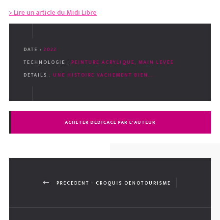
> Lire un article du Midi Libre
DATE :
2022
TECHNOLOGIE :
PEINTURE ACRYLIQUE, MAIN LEVÉE
DÉTAILS :
UNE HISTOIRE VACHEMENT BIEN...
ACHETER DÉDICACÉ PAR L'AUTEUR
PRÉCÉDENT - CROQUIS OENOTOURISME