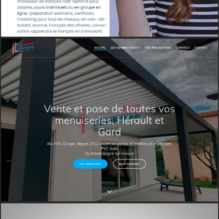
ENTREPRISES
VITRINE
WEB
ALÈSVET
ENTREPRISES
VITRINE
WEB
ECURIE DE FRANCJOIE
VITRINE
WEB
A FRENCH COACH