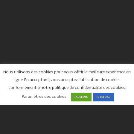
ART
VITRINE
WEB
NATHALIE SURY
Nous utilisons des cookies pour vous offrir la meilleure expérience en
ligne. En acceptant, vous acceptez l'utilisation de cookies
conformément à notre politique de confidentialité des cookies.
Paramètres des cookies
J'ACCEPTE
JE REFUSE