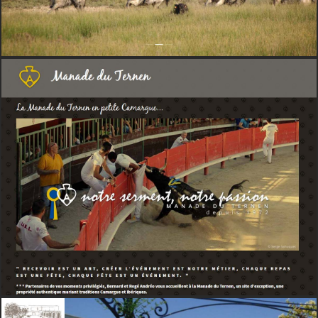
VITRINE
WEB
MANADE DES BAUMELLES
VITRINE
WEB
MANADE LAFON