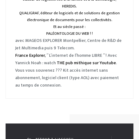
ILLUSTRA
HEREDIS
.
QUALIGRAF
, éditeur de logiciels et de solutions de gestion
PHOTOS
électronique de documents pour les collectivités.
Et au siècle passé :
PACKAGI
PALÉONTOLOGIE DU WEB ! !
avec MAGEOS EXPLORER Montpellier, Centre de R&D de
INCLASSA
Jet Multimedia puis 9 Telecom.
France Explorer,
” L’internet de l’homme LIBRE ” ! Avec
Yannick Noah : watch
THE pub mithique sur Youtube
.
Vous vous souvenez ??? Kit accès internet sans
abonnement, logiciel client (type AOL) avec paiement
au temps de connexion.