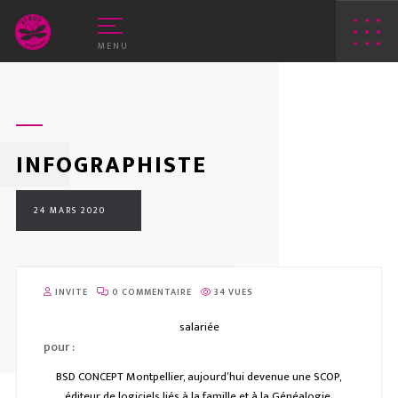
MENU
INFOGRAPHISTE
24 MARS 2020
E VEAU VERT
WEB
INVITE
0 COMMENTAIRE
34 VUES
RIN-ROSE
APPLIS
salariée
PRINT
pour :
BSD CONCEPT Montpellier, aujourd’hui devenue une SCOP,
LOGOS
éditeur de logiciels liés à la famille et à la Généalogie,